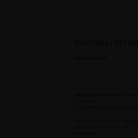
Картина «Время
₽
10000,00
Купить
Мгновение вечного чаеп
Sоколок.
Из серии работ «Сон в Стр
Материалы: акрил, мдф, р
Размер холста: 25×25 см
Год: 2026