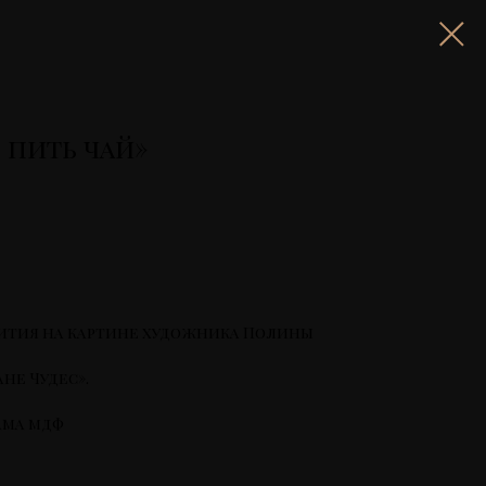
 пить чай»
ития на картине художника Полины
ане Чудес».
ама мдф